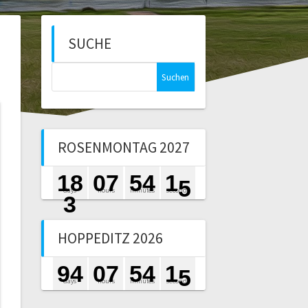
SUCHE
Suchen
nach:
ROSENMONTAG 2027
1
8
0
7
5
4
1
3
days
hours
minutes
seconds
3
HOPPEDITZ 2026
9
4
0
7
5
4
1
3
days
hours
minutes
seconds