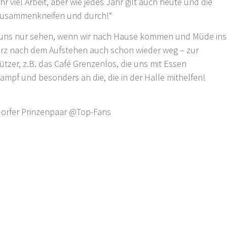
ehr viel Arbeit, aber wie jedes Jahr gilt auch heute und die
zusammenkneifen und durch!“
ie uns nur sehen, wenn wir nach Hause kommen und Müde ins
 kurz nach dem Aufstehen auch schon wieder weg – zur
tzer, z.B. das Café Grenzenlos, die uns mit Essen
mpf und besonders an die, die in der Halle mithelfen!
dorfer Prinzenpaar @Top-Fans