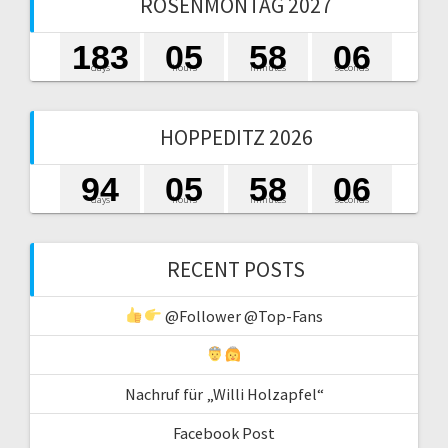
ROSENMONTAG 2027
1
8
3
0
5
5
8
0
5
days
hours
minutes
seconds
6
HOPPEDITZ 2026
9
4
0
5
5
8
0
5
days
hours
minutes
seconds
6
RECENT POSTS
@Follower @Top-Fans
Nachruf für „Willi Holzapfel“
Facebook Post