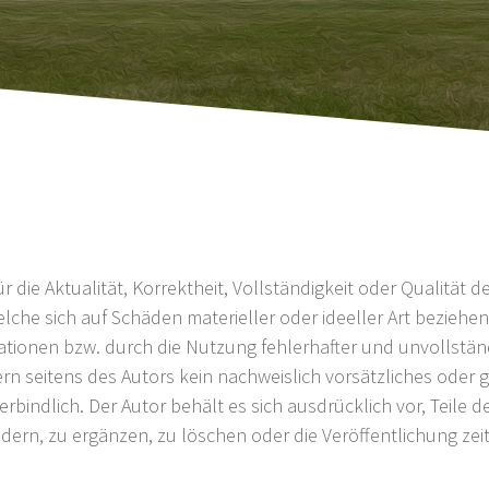
 die Aktualität, Korrektheit, Vollständigkeit oder Qualität d
che sich auf Schäden materieller oder ideeller Art beziehen
tionen bzw. durch die Nutzung fehlerhafter und unvollstän
rn seitens des Autors kein nachweislich vorsätzliches oder g
erbindlich. Der Autor behält es sich ausdrücklich vor, Teile
rn, zu ergänzen, zu löschen oder die Veröffentlichung zeit