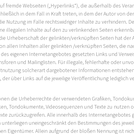
auf fremde Webseiten („Hyperlinks“), die außerhalb des Vera
ließlich in dem Fall in Kraft treten, in dem der Autor von d
e Nutzung im Falle rechtswidriger Inhalte zu verhindern. Der
e illegalen Inhalte auf den zu verlinkenden Seiten erkennba
die Urheberschaft der gelinkten/verknüpften Seiten hat der A
 von allen Inhalten aller gelinkten /verknüpften Seiten, die 
alb des eigenen Internetangebotes gesetzten Links und Verwe
sforen und Mailinglisten. Für illegale, fehlerhafte oder unv
nutzung solcherart dargebotener Informationen entstehen, ha
der über Links auf die jeweilige Veröffentlichung lediglich ve
kationen die Urheberrechte der verwendeten Grafiken, Tondo
iken, Tondokumente, Videosequenzen und Texte zu nutzen ode
e zurückzugreifen. Alle innerhalb des Internetangebotes g
 unterliegen uneingeschränkt den Bestimmungen des jeweil
nen Eigentümer. Allein aufgrund der bloßen Nennung ist nich