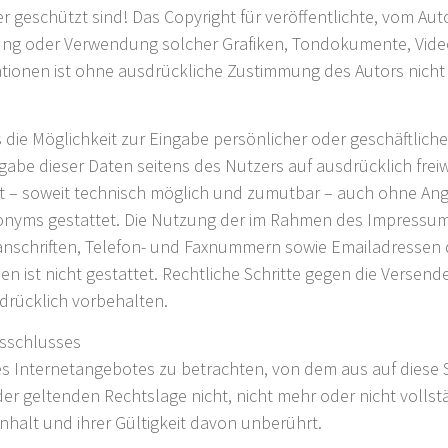
 geschützt sind! Das Copyright für veröffentlichte, vom Autor
tigung oder Verwendung solcher Grafiken, Tondokumente, Vi
tionen ist ohne ausdrückliche Zustimmung des Autors nicht 
 die Möglichkeit zur Eingabe persönlicher oder geschäftlic
isgabe dieser Daten seitens des Nutzers auf ausdrücklich fre
st – soweit technisch möglich und zumutbar – auch ohne An
onyms gestattet. Die Nutzung der im Rahmen des Impressum
anschriften, Telefon- und Faxnummern sowie Emailadressen 
n ist nicht gestattet. Rechtliche Schritte gegen die Verse
drücklich vorbehalten.
usschlusses
des Internetangebotes zu betrachten, von dem aus auf diese 
er geltenden Rechtslage nicht, nicht mehr oder nicht vollst
nhalt und ihrer Gültigkeit davon unberührt.